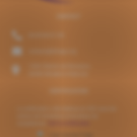
CONTACT
06.85.84.91.98
contact@lafrapp.org
145A Chemin de Romezon,
26400 Mirabel et Balcons
CERTIFICATION
La certification a été obtenue en 2021 pour les
actions de formations et les bilans de
compétences.
Voir la certification