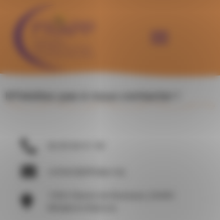
Panneau de gestion des cookies
N'hésitez pas à nous contacter !
06 85 84 91 98
contact@lafrapp.org
145A Chemin de Romezon, 26400
Mirabel et Balcons