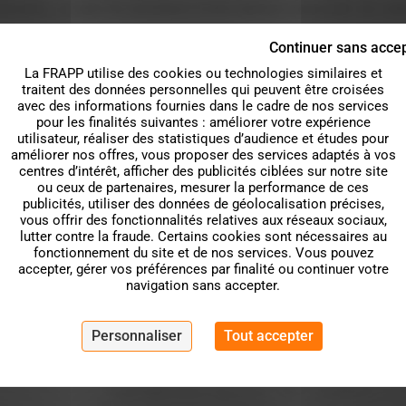
voles, au sein de structures et de réseaux associatif, de coll
Continuer sans acce
iption à la newsletter
La FRAPP utilise des cookies ou technologies similaires et
traitent des données personnelles qui peuvent être croisées
avec des informations fournies dans le cadre de nos services
pour les finalités suivantes : améliorer votre expérience
utilisateur, réaliser des statistiques d’audience et études pour
Notre démarche d’accompagnement
favori
améliorer nos offres, vous proposer des services adaptés à vos
centres d’intérêt, afficher des publicités ciblées sur notre site
on et du
l’appropriation des enjeux et la mise en œuv
ou ceux de partenaires, mesurer la performance de ces
inition /
l’existant et le vécu des organisations et de
publicités, utiliser des données de géolocalisation précises,
cal, articulation
en compte les différents points de vue et ap
vous offrir des fonctionnalités relatives aux réseaux sociaux,
lutter contre la fraude. Certains cookies sont nécessaires au
la définition du « sens commun ».
fonctionnement du site et de nos services. Vous pouvez
nité / de
Nos méthodes pédagogiques s’appuient sur la
accepter, gérer vos préférences par finalité ou continuer votre
permettent de garantir le réalisme des orien
navigation sans accepter.
onomique, plan
cherchons à amener les acteurs à se projeter
seaux…
une démarche d’anticipation basée sur une 
Personnaliser
Tout accepter
Envoyer
 de
d’évolution, des changements en cours et des
confrontés. Pour cela, nous utilisons différe
de l’éducation populaire, de la facilitation et 