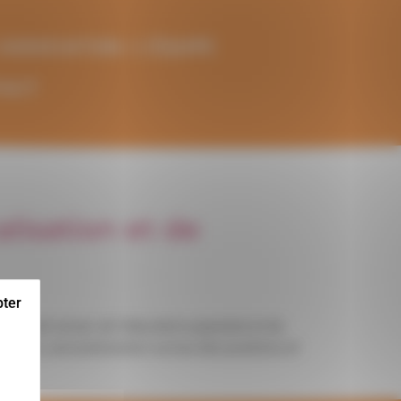
’ASSOCIATION / L’ÉQUIPE
TACT
lisation et de
pter
travail social, de l’éducation populaire et de
public, une polarisation accrue des positions et