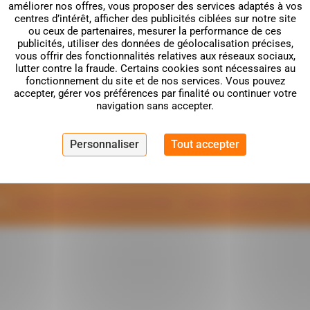
améliorer nos offres, vous proposer des services adaptés à vos
centres d’intérêt, afficher des publicités ciblées sur notre site
ou ceux de partenaires, mesurer la performance de ces
NTACT
LETTRE D’INFO
publicités, utiliser des données de géolocalisation précises,
vous offrir des fonctionnalités relatives aux réseaux sociaux,
lutter contre la fraude. Certains cookies sont nécessaires au
[sibwp_form id=1]
98
fonctionnement du site et de nos services. Vous pouvez
accepter, gérer vos préférences par finalité ou continuer votre
navigation sans accepter.
app.org
Personnaliser
Tout accepter
 de Romezon,
l et Balcons
APP –
Mentions légales et données personnelles
–
Conditions générales de vente
–