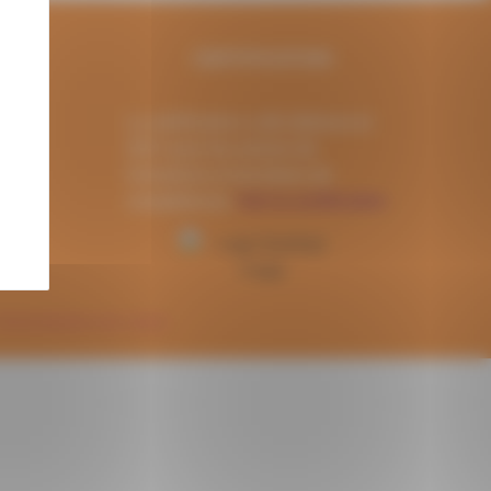
CERTIFICATION
La certification a été obtenue en
2021 pour les actions de
formations et les bilans de
compétences.
Voir la certification
Personnalisation des cookies