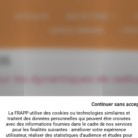
ACTUALITE
NOS ACTIONS
L
ESPACE LIBRAIRIE
CON
26
ur les dynamiques de radica
Continuer sans acce
Culture Wallonie-Bruxelles Les professionnels de l’animation, du 
La FRAPP utilise des cookies ou technologies similaires et
traitent des données personnelles qui peuvent être croisées
ervenir dans des contextes marqués par des évolutions du débat 
avec des informations fournies dans le cadre de nos services
sation.Ces phénomènes […]
pour les finalités suivantes : améliorer votre expérience
utilisateur, réaliser des statistiques d’audience et études pour