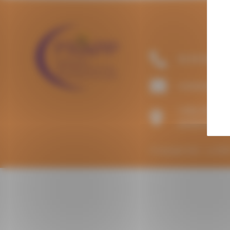
CO
06.85.84.91.
contact@lafr
145A Chemin
26400 Mirabe
© Copyright 2023 – La FR